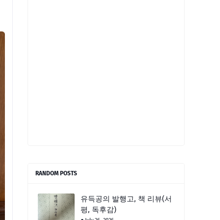
RANDOM POSTS
유득공의 발행고, 책 리뷰(서
평, 독후감)