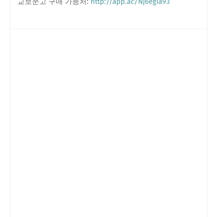
교보문고 구매 가능처:
http://app.ac/Nj6egia93