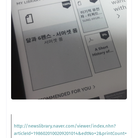
http://newslibrary.naver.com/viewer/index.nhn?
articleId=1986020100209201014&edtNo=2&printCount=1&pu