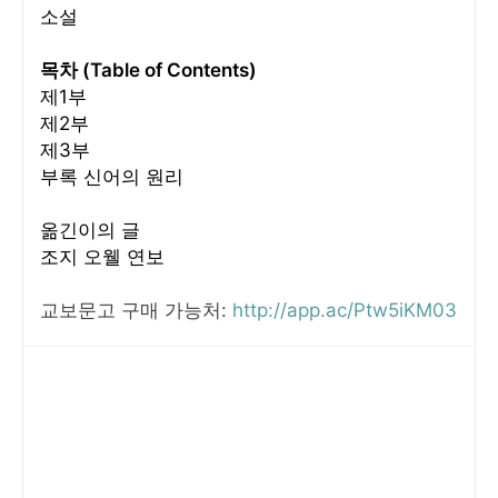
소설
목차 (Table of Contents)
제1부
제2부
제3부
부록 신어의 원리
옮긴이의 글
조지 오웰 연보
교보문고 구매 가능처:
http://app.ac/Ptw5iKM03